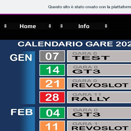
Questo sito è stato creato con la piattafor
Home
Info