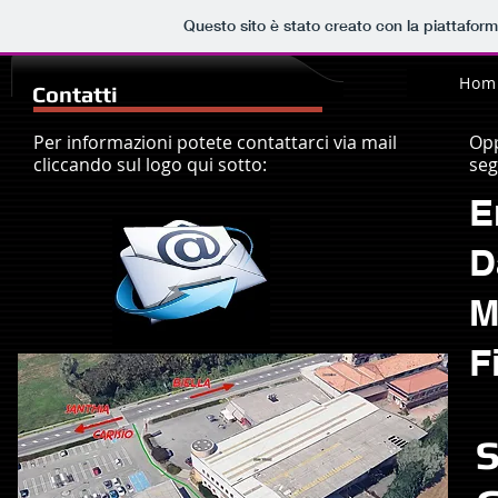
Questo sito è stato creato con la piattafor
Hom
Contatti
Per informazioni potete contattarci via mail
Opp
cliccando sul logo qui sotto:
seg
E
D
M
F
S