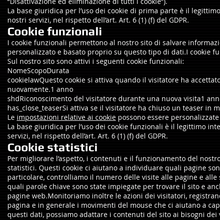
“Disattivazione ed eliminazione di tutti i cookie”).
La base giuridica per l’uso dei cookie di prima parte è il legittimo
nostri servizi, nel rispetto dell’art. Art. 6 (1) (f) del GDPR.
Cookie funzionali
I cookie funzionali permettono al nostro sito di salvare informazio
personalizzato e basato proprio su questo tipo di dati.I cookie 
Sul nostro sito sono attivi i seguenti cookie funzionali:
NomeScopoDurata
cookielawQuesto cookie si attiva quando il visitatore ha accettat
nuovamente.1 anno
shdRiconoscimento del visitatore durante una nuova visita1 an
has_close_teaserSi attiva se il visitatore ha chiuso un teaser 
Le
impostazioni relative ai cookie
possono essere personalizzate a
La base giuridica per l’uso dei cookie funzionali è il legittimo int
servizi, nel rispetto dell’art. Art. 6 (1) (f) del GDPR.
Cookie statistici
Per migliorare l’aspetto, i contenuti e il funzionamento del nostro
statistici. Questi cookie ci aiutano a individuare quali pagine s
particolare, controlliamo il numero delle visite alle pagine e alle 
quali parole chiave sono state impiegate per trovare il sito e anche
pagine web.Monitoriamo inoltre le azioni dei visitatori, registra
pagina e in generale i movimenti del mouse che ci aiutano a capir
questi dati, possiamo adattare i contenuti del sito ai bisogni dei v