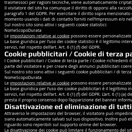
trasmessoci per ragioni tecniche, viene automaticamente criptato,
Il visitatore del sito ha comunque il diritto di opporsi alla raccolt
paragrafo 1 del GDPR. Per esercitare il diritto sopra menzionato e 
momento usando i dati di contatto forniti nell’Impressum e/o nell
Sul nostro sito sono attivi i seguenti cookie statistici:
NomeScopoDurata
Le
impostazioni relative ai cookie
possono essere personalizzate a
La base giuridica per l’uso dei cookie statistici è il legittimo inte
servizi, nel rispetto dell’art. Art. 6 (1) (f) del GDPR.
Cookie pubblicitari / Cookie di terza p
I Cookie pubblicitari / Cookie di terza parte / Cookie richiedenti 
parte del visitatore e per creare degli annunci pubblicitari coeren
Sul nostro sito sono attivi i seguenti cookie pubblicitari / di terz
NomeScopoDurata
Le
impostazioni relative ai cookie
possono essere personalizzate a
La base giuridica per l’uso dei cookie pubblicitari è il legittimo in
servizi, nel rispetto dell’art. Art. 6 (1) (f) del GDPR. L’art. 6 (1) (
presta il proprio consenso dopo l’apparizione del banner informa
Disattivazione ed eliminazione di tutti
Attraverso le impostazioni del browser, il visitatore può impedire
siano automaticamente salvati sul suo dispositivo. Inoltre può eli
riguardo sono reperibili sul supporto online del browser.
La disattivazione dei cookie può limitare il funzionamento del sit